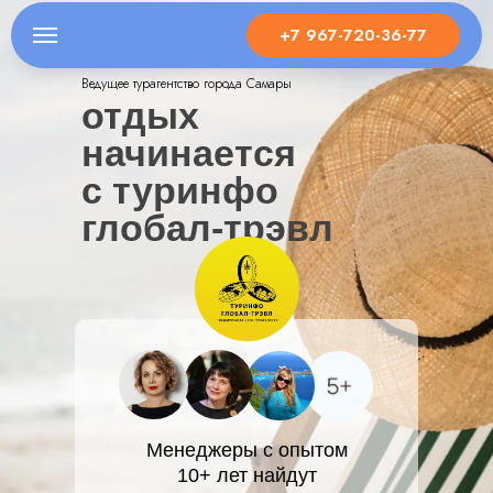
+7 967-720-36-77
Ведущее турагентство города Самары
отдых
начинается
с туринфо
глобал-трэвл
Менеджеры с опытом
10+ лет найдут