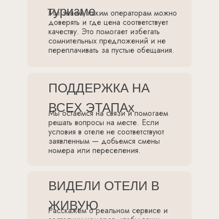
туризме
Мы знаем, каким операторам можно
доверять и где цена соответствует
качеству. Это помогает избегать
сомнительных предложений и не
переплачивать за пустые обещания.
ПОДДЕРЖКА НА
ВСЕХ ЭТАПАх
Мы остаемся на связи и помогаем
решать вопросы на месте. Если
условия в отеле не соответствуют
заявленным — добьемся смены
номера или переселения.
ВИДЕЛИ ОТЕЛИ В
ЖИВУЮ
Расскажем о реальном сервисе и